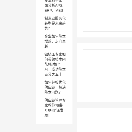
专业科学家全
面分析APS、
ERP、MES！
制造业服务化
转型是未来趋
势？
企业如何降本
增效，走向卓
越
铝挤压专家如
何带领技术团
队耗时8个
月，成功降本
百分之五十！
如何轻松优化
供应链，解决
降本问题？
供应链管理专
家教你“拥抱
互联网”谋发
展！