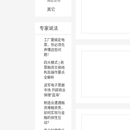
海运业务
其他切割机
劳保/安防
非金属材料
招标采购
空运业务
其它
数控冲加工
低压配电及控
资产管理
快件物流
管件加工
制
企业理财
工程物流
冲压设备
电气辅材
供应链金融
专家说法
多式联运
塑料成型设备
直接投资
仓储分拨
砂型铸造
压铸
工厂要搞定电
FBA头程物流
精密铸造
票，你必须先
进出口代理
弄懂这些问
消失模铸造
题！
离心铸造
四大模式 | 商
金属铸造
票融资交易结
构及操作要点
熔炼炉
全解析
锻造设备
进军电子票据
快速成型设备
市场 开辟商业
线成型设备
保理“蓝海”
烧结成型
制造业遭遇融
MIM注射
资难融资贵，
如何实现与金
紧固件设备
融的良性互
其他设备
动？