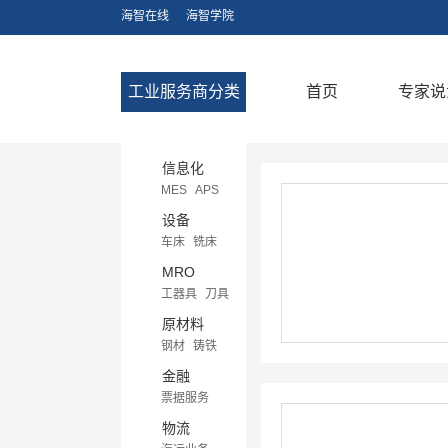
海智在线
海智学院
工业服务商分类
首页
专家说
信息化
MES
APS
CRM
ERP
设备
BPM
车床
铣床
PDM/PLM
刨床
磨床
MRO
CAPP
CAD
钻床
拉床
工器具
刀具
CAE
CAM
镗床
轴承
阀
原材料
EDA
齿轮成型设备
仪器/仪表
钢材
铸铁
电火花
剪板机
润滑剂/黏胶
铝合金
铜合金
金融
折弯机
旋压机
紧固/密封件
不锈钢
塑胶
票据服务
锯床
焊接设备
工控/照明
磁性材料
商业保理融资
物流
线切割机
包装
其他合金材料
融资租赁