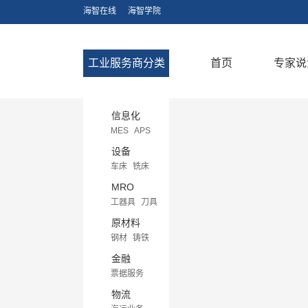
海智在线
海智学院
工业服务商分类
首页
专家说
信息化
MES
APS
CRM
ERP
设备
BPM
车床
铣床
PDM/PLM
刨床
磨床
MRO
CAPP
CAD
钻床
拉床
工器具
刀具
CAE
CAM
镗床
轴承
阀
原材料
EDA
齿轮成型设备
仪器/仪表
钢材
铸铁
电火花
剪板机
润滑剂/黏胶
铝合金
铜合金
金融
折弯机
旋压机
紧固/密封件
不锈钢
塑胶
票据服务
锯床
焊接设备
工控/照明
磁性材料
商业保理融资
物流
线切割机
包装
其他合金材料
融资租赁