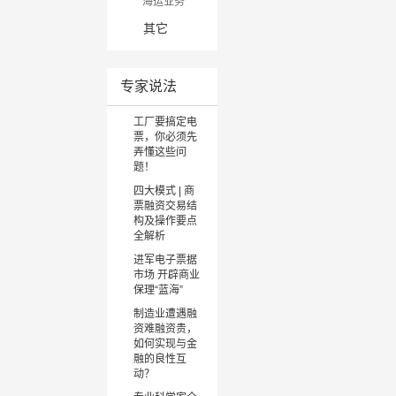
海运业务
其他切割机
劳保/安防
非金属材料
招标采购
空运业务
其它
数控冲加工
低压配电及控
资产管理
快件物流
管件加工
制
企业理财
工程物流
冲压设备
电气辅材
供应链金融
专家说法
多式联运
塑料成型设备
直接投资
仓储分拨
砂型铸造
压铸
工厂要搞定电
FBA头程物流
精密铸造
票，你必须先
进出口代理
弄懂这些问
消失模铸造
题！
离心铸造
四大模式 | 商
金属铸造
票融资交易结
构及操作要点
熔炼炉
全解析
锻造设备
进军电子票据
快速成型设备
市场 开辟商业
线成型设备
保理“蓝海”
烧结成型
制造业遭遇融
MIM注射
资难融资贵，
如何实现与金
紧固件设备
融的良性互
其他设备
动？