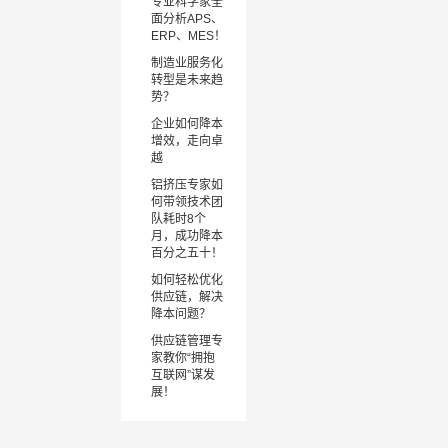
专业科学家全
面分析APS、
ERP、MES！
制造业服务化
转型是未来趋
势？
企业如何降本
增效，走向卓
越
铝挤压专家如
何带领技术团
队耗时8个
月，成功降本
百分之五十！
如何轻松优化
供应链，解决
降本问题？
供应链管理专
家教你“拥抱
互联网”谋发
展！